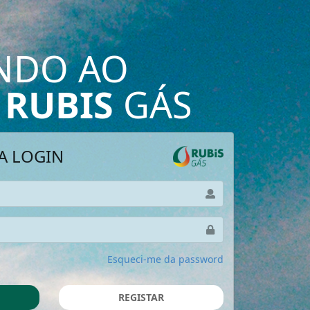
NDO AO
RUBIS
GÁS
A LOGIN
Esqueci-me da password
REGISTAR